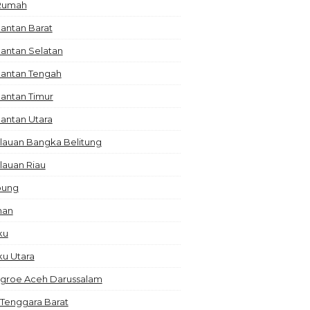
 Rumah
antan Barat
antan Selatan
mantan Tengah
antan Timur
antan Utara
lauan Bangka Belitung
lauan Riau
pung
nan
ku
ku Utara
groe Aceh Darussalam
Tenggara Barat