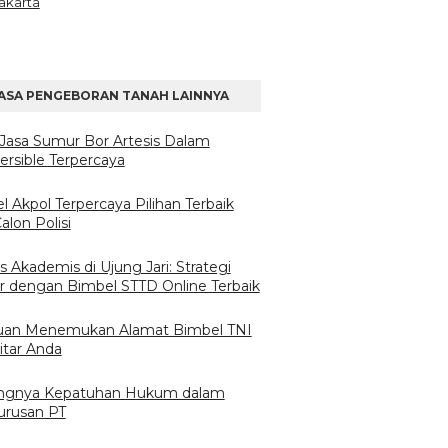
akarta
ASA PENGEBORAN TANAH LAINNYA
h Jasa Sumur Bor Artesis Dalam
rsible Terpercaya
l Akpol Terpercaya Pilihan Terbaik
alon Polisi
 Akademis di Ujung Jari: Strategi
ar dengan Bimbel STTD Online Terbaik
an Menemukan Alamat Bimbel TNI
itar Anda
ngnya Kepatuhan Hukum dalam
rusan PT