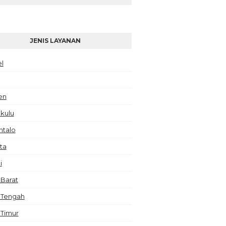
JENIS LAYANAN
el
en
kulu
ntalo
ta
i
 Barat
 Tengah
 Timur