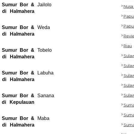
 Sumur Bor &
Jailolo
Nusa
di Halmahera
Papu
Papu
 Sumur Bor &
Weda
di Halmahera
Revi
Riau
 Sumur Bor &
Tobelo
Sulaw
di Halmahera
Sulaw
 Sumur Bor &
Labuha
Sula
di Halmahera
Sula
Sulaw
 Sumur Bor &
Sanana
di Kepulauan
Suma
Suma
 Sumur Bor &
Maba
di Halmahera
Suma