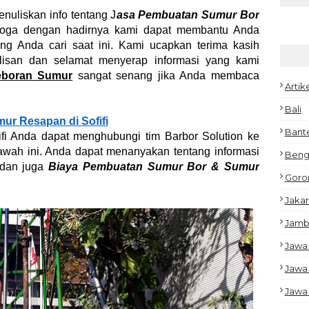
enuliskan info tentang J
asa Pembuatan Sumur Bor
oga dengan hadirnya kami dapat membantu Anda
 Anda cari saat ini. Kami ucapkan terima kasih
ulisan dan selamat menyerap informasi yang kami
eboran Sumur
sangat senang jika Anda membaca
Artik
Bali
r Resapan di Sofifi
Bant
fi Anda dapat menghubungi tim Barbor Solution ke
awah ini. Anda dapat menanyakan tentang informasi
Beng
 dan juga
Biaya Pembuatan Sumur Bor & Sumur
Goro
Jakar
Jamb
Jawa
Jawa
Jawa