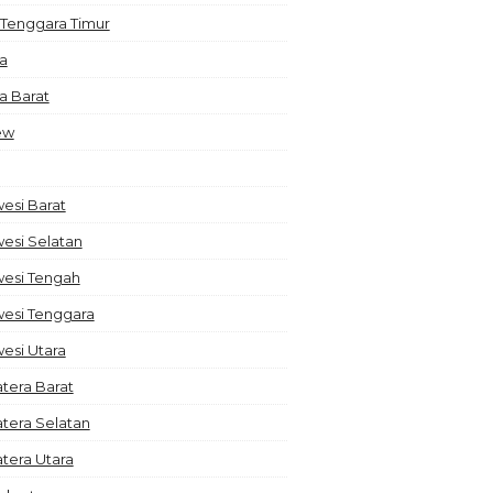
 Tenggara Timur
a
a Barat
ew
esi Barat
esi Selatan
wesi Tengah
wesi Tenggara
esi Utara
tera Barat
tera Selatan
tera Utara