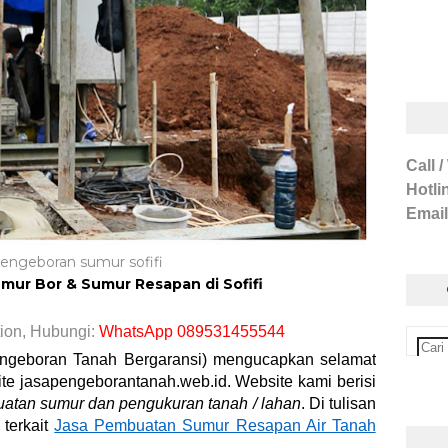
Call 
Hotli
Email
pengeboran sumur sofifi
ur Bor & Sumur Resapan di Sofifi
ion, Hubungi:
WhatsApp 089531455544
Pengeboran Tanah Bergaransi) mengucapkan selamat
ite jasapengeborantanah.web.id. Website kami berisi
atan sumur dan pengukuran tanah / lahan
. Di tulisan
 terkait
Jasa Pembuatan Sumur Resapan Air Tanah