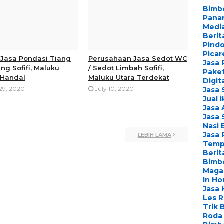
Bimbe
Pana
Media
Berit
Pind
Picar
h Jasa Pondasi Tiang
Perusahaan Jasa Sedot WC
Jasa 
ng Sofifi, Maluku
/ Sedot Limbah Sofifi,
Paket
 Handal
Maluku Utara Terdekat
Digit
 29, 2020
July 10, 2020
Jasa
Jual 
Jasa 
Jasa 
Nasi 
Jasa
LEBIH LAMA
Temp
Berit
Bimbe
Maga
In Ho
Jasa 
Les 
Trik 
Roda 