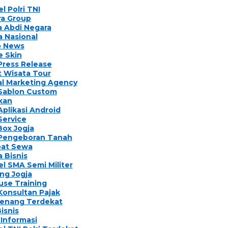
l Polri TNI
ra Group
 Abdi Negara
a Nasional
o News
e Skin
Press Release
 Wisata Tour
al Marketing Agency
 Sablon Custom
ikan
Aplikasi Android
Service
Box Jogja
 Pengeboran Tanah
at Sewa
a Bisnis
l SMA Semi Militer
ng Jogja
use Training
Konsultan Pajak
Renang Terdekat
Bisnis
Informasi