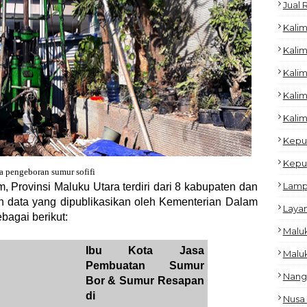
Jual
Kalim
Kalim
Kali
Kalim
Kalim
Kepu
Kepu
a pengeboran sumur sofifi
Lam
, Provinsi Maluku Utara terdiri dari 8 kabupaten dan
n data yang dipublikasikan oleh Kementerian Dalam
Laya
bagai berikut:
Malu
Ibu Kota Jasa
Malu
Pembuatan Sumur
Nang
Bor & Sumur Resapan
di
Nusa 