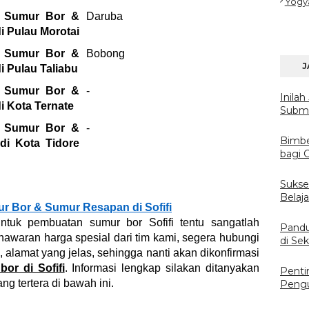
Yogy
 Sumur Bor &
Daruba
 Pulau Morotai
 Sumur Bor &
Bobong
J
 Pulau Taliabu
 Sumur Bor &
-
Inila
 Kota Ternate
Subme
 Sumur Bor &
-
Bimbe
i Kota Tidore
bagi C
Sukses
Belaj
ur Bor & Sumur Resapan di Sofifi
ntuk pembuatan sumur bor Sofifi tentu sangatlah
Pandu
awaran harga spesial dari tim kami, segera hubungi
di Sek
alamat yang jelas, sehingga nanti akan dikonfirmasi
or di Sofifi
. Informasi lengkap silakan ditanyakan
Penti
g tertera di bawah ini.
Pengu