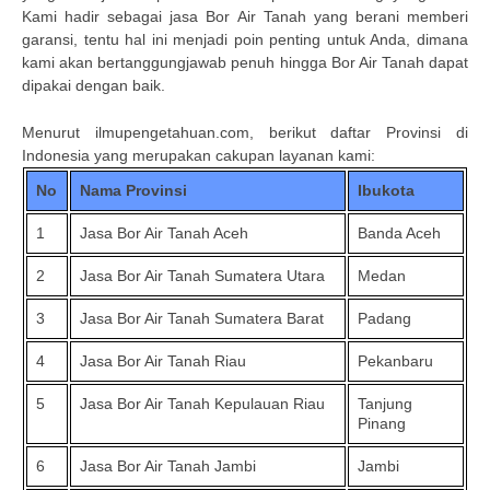
Kami hadir sebagai jasa Bor Air Tanah yang berani memberi
garansi, tentu hal ini menjadi poin penting untuk Anda, dimana
kami akan bertanggungjawab penuh hingga Bor Air Tanah dapat
dipakai dengan baik.
Menurut ilmupengetahuan.com, berikut daftar Provinsi di
Indonesia yang merupakan cakupan layanan kami:
No
Nama Provinsi
Ibukota
1
Jasa Bor Air Tanah Aceh
Banda Aceh
2
Jasa Bor Air Tanah Sumatera Utara
Medan
3
Jasa Bor Air Tanah Sumatera Barat
Padang
4
Jasa Bor Air Tanah Riau
Pekanbaru
5
Jasa Bor Air Tanah Kepulauan Riau
Tanjung
Pinang
6
Jasa Bor Air Tanah Jambi
Jambi