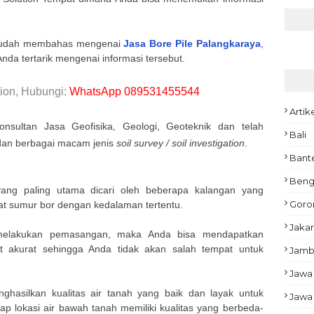
sudah membahas mengenai
Jasa Bore Pile Palangkaraya
,
 Anda tertarik mengenai informasi tersebut.
ion, Hubungi:
WhatsApp 089531455544
Artik
onsultan Jasa Geofisika, Geologi, Geoteknik dan telah
Bali
 dan berbagai macam jenis
soil survey / soil investigation
.
Bant
Beng
yang paling utama dicari oleh beberapa kalangan yang
Goro
 sumur bor dengan kedalaman tertentu.
Jakar
melakukan pemasangan, maka Anda bisa mendapatkan
t akurat sehingga Anda tidak akan salah tempat untuk
Jamb
Jawa
enghasilkan kualitas air tanah yang baik dan layak untuk
Jawa
ap lokasi air bawah tanah memiliki kualitas yang berbeda-