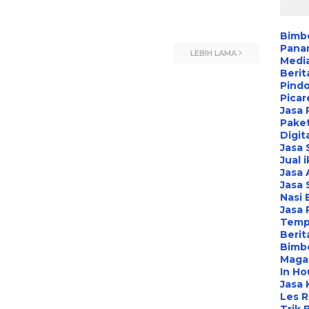
Bimbe
Pana
LEBIH LAMA
Media
Berit
Pind
Picar
Jasa 
Paket
Digit
Jasa
Jual 
Jasa 
Jasa 
Nasi 
Jasa
Temp
Berit
Bimbe
Maga
In Ho
Jasa 
Les 