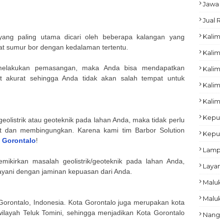
Jawa
Jual
Kalim
yang paling utama dicari oleh beberapa kalangan yang
 sumur bor dengan kedalaman tertentu.
Kalim
melakukan pemasangan, maka Anda bisa mendapatkan
Kali
t akurat sehingga Anda tidak akan salah tempat untuk
Kalim
Kalim
Kepu
eolistrik atau geoteknik pada lahan Anda, maka tidak perlu
it dan membingungkan. Karena kami tim Barbor Solution
Kepu
Gorontalo
!
Lam
emikirkan masalah geolistrik/geoteknik pada lahan Anda,
Laya
layani dengan jaminan kepuasan dari Anda.
Malu
Malu
Gorontalo, Indonesia. Kota Gorontalo juga merupakan kota
ilayah Teluk Tomini, sehingga menjadikan Kota Gorontalo
Nang