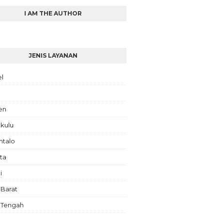
I AM THE AUTHOR
JENIS LAYANAN
el
en
kulu
ntalo
ta
i
 Barat
 Tengah