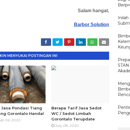
Berpr
Salam hangat,
Inila
Subme
Barbor Solution
Bimbe
Kelem
Keun
IN MENYUKAI POSTINGAN INI
Prepa
STAN
Akade
Mengo
Bimbe
Renca
Penti
 Jasa Pondasi Tiang
Berapa Tarif Jasa Sedot
Pengu
ng Gorontalo Handal
WC / Sedot Limbah
Gorontalo Terupdate
st 06, 2020
July 08, 2020