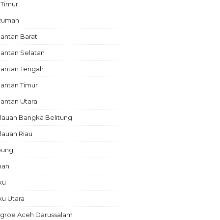
 Timur
 Rumah
antan Barat
antan Selatan
mantan Tengah
antan Timur
antan Utara
lauan Bangka Belitung
lauan Riau
pung
nan
ku
ku Utara
groe Aceh Darussalam