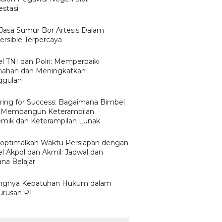
estasi
h Jasa Sumur Bor Artesis Dalam
rsible Terpercaya
l TNI dan Polri: Memperbaiki
ahan dan Meningkatkan
ggulan
ring for Success: Bagaimana Bimbel
 Membangun Keterampilan
mik dan Keterampilan Lunak
ptimalkan Waktu Persiapan dengan
l Akpol dan Akmil: Jadwal dan
na Belajar
ngnya Kepatuhan Hukum dalam
rusan PT