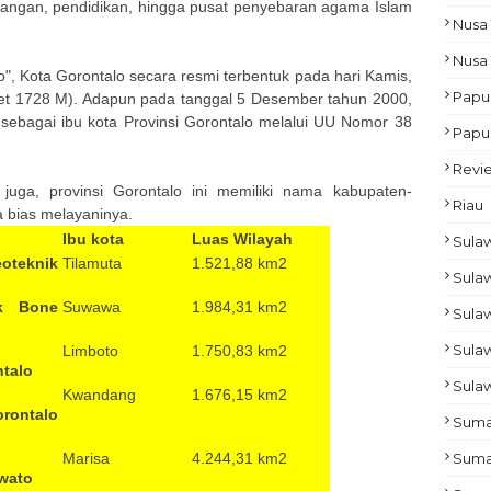
gangan, pendidikan, hingga pusat penyebaran agama Islam
Nusa 
Nusa
o", Kota Gorontalo secara resmi terbentuk pada hari Kamis,
Papu
ret 1728 M). Adapun pada tanggal 5 Desember tahun 2000,
 sebagai ibu kota Provinsi Gorontalo melalui UU Nomor 38
Papu
Revi
 juga, provinsi Gorontalo ini memiliki nama kabupaten-
Riau
a bias melayaninya.
Ibu kota
Luas Wilayah
Sulaw
teknik
Tilamuta
1.521,88 km2
Sulaw
ik Bone
Suwawa
1.984,31 km2
Sula
Sula
Limboto
1.750,83 km2
ntalo
Sulaw
Kwandang
1.676,15 km2
rontalo
Suma
Marisa
4.244,31 km2
Suma
uwato