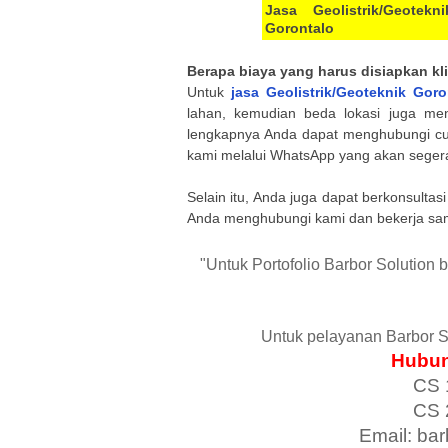
Jasa Geolistrik/Geotekn
Gorontalo
Berapa biaya yang harus disiapkan k
Untuk
jasa Geolistrik/Geoteknik
Goron
lahan, kemudian beda lokasi juga men
lengkapnya Anda dapat menghubungi cus
kami melalui WhatsApp yang akan segera 
Selain itu, Anda juga dapat berkonsulta
Anda menghubungi kami dan bekerja sa
"Untuk Portofolio Barbor Solution 
Untuk pelayanan Barbor S
Hubun
CS 
CS 
Email: ba