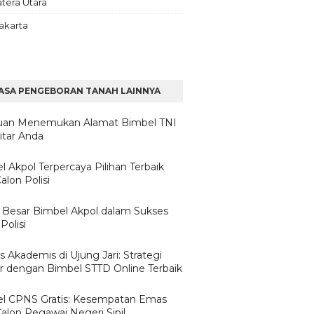
tera Utara
akarta
ASA PENGEBORAN TANAH LAINNYA
an Menemukan Alamat Bimbel TNI
itar Anda
l Akpol Terpercaya Pilihan Terbaik
alon Polisi
 Besar Bimbel Akpol dalam Sukses
Polisi
 Akademis di Ujung Jari: Strategi
ar dengan Bimbel STTD Online Terbaik
l CPNS Gratis: Kesempatan Emas
Calon Pegawai Negeri Sipil