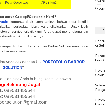
Suma
ik Kota
Gorontalo
79,59 km2
Yogy
lien untuk Geologi/Geoteknik Kami?
talo
, harganya tidak sama, artinya bahwa beda kondisi
jadikan perbedaan biaya yang dikeluarkan. Untuk lebih
J
tomer service terbaik kami. Anda dapat menghubungi tim
dikonfirmasi detail biayanya.
Pandu
di Sek
si dengan tim kami. Kami dari tim Barbor Solution menunggu
ma bersama kami.
Bimbe
bagi C
bisa Anda cek dengan klik
PORTOFOLIO BARBOR
SOLUTION
"
Peran
Calon 
olution bisa Anda hubungi kontak dibawah
gi Sekarang Juga!
Sukses
Belaj
1: 089531455544
2: 089531455544
Bimbe
rbor.solution@gmail.com
bagi 