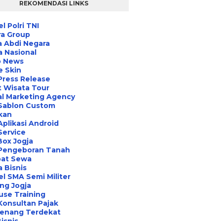
REKOMENDASI LINKS
l Polri TNI
ra Group
 Abdi Negara
a Nasional
o News
e Skin
Press Release
 Wisata Tour
al Marketing Agency
 Sablon Custom
ikan
Aplikasi Android
Service
Box Jogja
 Pengeboran Tanah
at Sewa
a Bisnis
l SMA Semi Militer
ng Jogja
use Training
Konsultan Pajak
Renang Terdekat