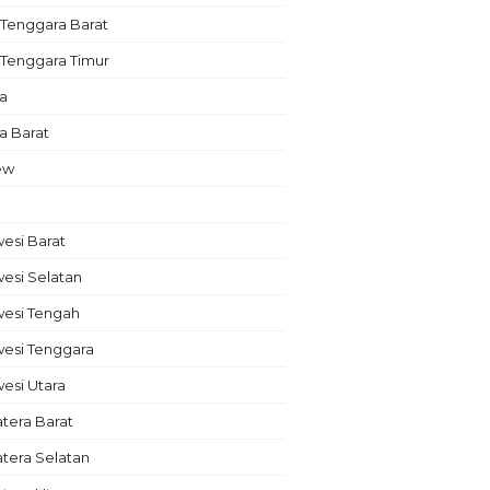
Tenggara Barat
 Tenggara Timur
a
a Barat
ew
esi Barat
esi Selatan
wesi Tengah
wesi Tenggara
esi Utara
tera Barat
tera Selatan