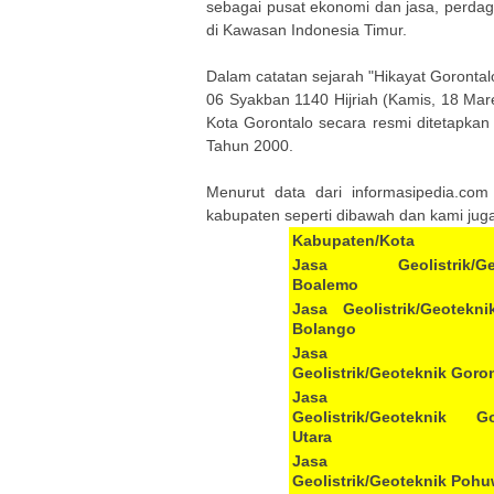
sebagai pusat ekonomi dan jasa, perda
di Kawasan Indonesia Timur.
Dalam catatan sejarah "Hikayat Gorontal
06 Syakban 1140 Hijriah (Kamis, 18 Ma
Kota Gorontalo secara resmi ditetapkan
Tahun 2000.
Menurut data dari informasipedia.com
kabupaten seperti dibawah dan kami jug
Kabupaten/Kota
Jasa Geolistrik/Geo
Boalemo
Jasa Geolistrik/Geotekn
Bolango
Jasa
Geolistrik/Geoteknik Goro
Jasa
Geolistrik/Geoteknik Go
Utara
Jasa
Geolistrik/Geoteknik Poh