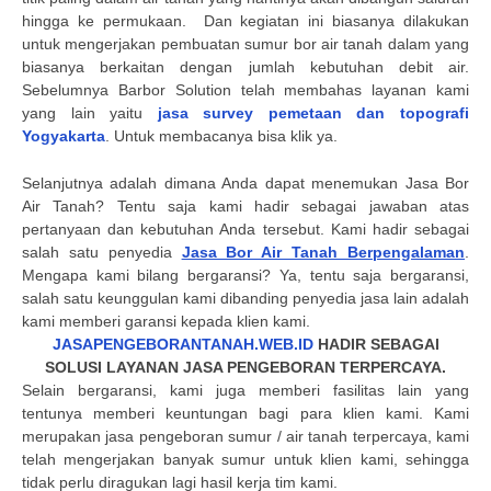
hingga ke permukaan.
Dan kegiatan ini biasanya dilakukan
untuk mengerjakan pembuatan sumur bor air tanah dalam yang
biasanya berkaitan dengan jumlah kebutuhan debit air.
Sebelumnya Barbor Solution telah membahas layanan kami
yang lain yaitu
jasa survey pemetaan dan topografi
Yogyakarta
. Untuk membacanya bisa klik ya.
Selanjutnya adalah dimana Anda dapat menemukan Jasa Bor
Air Tanah? Tentu saja kami hadir sebagai jawaban atas
pertanyaan dan kebutuhan Anda tersebut. Kami hadir sebagai
salah satu penyedia
Jasa Bor Air Tanah Berpengalaman
.
Mengapa kami bilang bergaransi? Ya, tentu saja bergaransi,
salah satu keunggulan kami dibanding penyedia jasa lain adalah
kami memberi garansi kepada klien kami.
JASAPENGEBORANTANAH.WEB.ID
HADIR SEBAGAI
SOLUSI LAYANAN JASA PENGEBORAN TERPERCAYA.
Selain bergaransi, kami juga memberi fasilitas lain yang
tentunya memberi keuntungan bagi para klien kami. Kami
merupakan jasa pengeboran sumur / air tanah terpercaya, kami
telah mengerjakan banyak sumur untuk klien kami, sehingga
tidak perlu diragukan lagi hasil kerja tim kami.