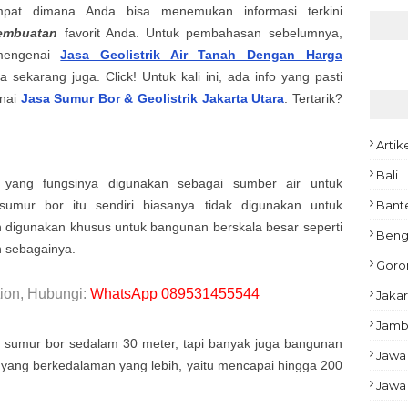
mpat dimana Anda bisa menemukan informasi terkini
embuatan
favorit Anda. Untuk pembahasan sebelumnya,
 mengenai
Jasa Geolistrik Air Tanah Dengan Harga
a sekarang juga. Click! Untuk kali ini, ada info yang pasti
enai
Jasa Sumur Bor & Geolistrik
Jakarta Utara
. Tertarik?
Artik
Bali
yang fungsinya digunakan sebagai sumber air untuk
mur bor itu sendiri biasanya tidak digunakan untuk
Bant
n digunakan khusus untuk bangunan berskala besar seperti
Beng
n sebagainya.
Goro
ion, Hubungi:
WhatsApp 089531455544
Jakar
Jamb
umur bor sedalam 30 meter, tapi banyak juga bangunan
Jawa
yang berkedalaman yang lebih, yaitu mencapai hingga 200
Jawa