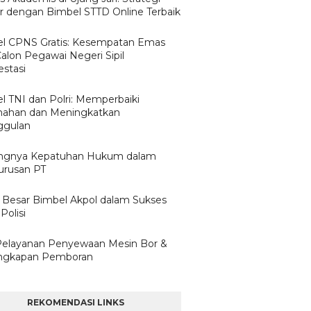
ar dengan Bimbel STTD Online Terbaik
l CPNS Gratis: Kesempatan Emas
Calon Pegawai Negeri Sipil
estasi
l TNI dan Polri: Memperbaiki
ahan dan Meningkatkan
ggulan
ngnya Kepatuhan Hukum dalam
rusan PT
 Besar Bimbel Akpol dalam Sukses
Polisi
Pelayanan Penyewaan Mesin Bor &
ngkapan Pemboran
REKOMENDASI LINKS