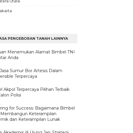
tera Utara
akarta
ASA PENGEBORAN TANAH LAINNYA
an Menemukan Alamat Bimbel TNI
itar Anda
h Jasa Sumur Bor Artesis Dalam
rsible Terpercaya
l Akpol Terpercaya Pilihan Terbaik
alon Polisi
ring for Success: Bagaimana Bimbel
 Membangun Keterampilan
mik dan Keterampilan Lunak
 Akademis di Ujung Jari: Strategi