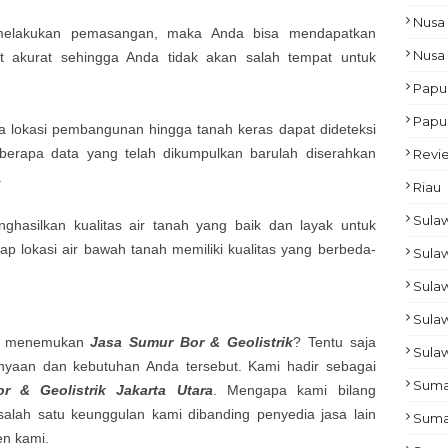
Nusa 
melakukan pemasangan, maka Anda bisa mendapatkan
Nusa
t akurat sehingga Anda tidak akan salah tempat untuk
Papu
Papu
ada lokasi pembangunan hingga tanah keras dapat dideteksi
beberapa data yang telah dikumpulkan barulah diserahkan
Revi
.
Riau
Sulaw
enghasilkan kualitas air tanah yang baik dan layak untuk
ap lokasi air bawah tanah memiliki kualitas yang berbeda-
Sulaw
Sula
Sula
at menemukan
Jasa Sumur Bor & Geolistrik
? Tentu saja
Sulaw
anyaan dan kebutuhan Anda tersebut. Kami hadir sebagai
Suma
r & Geolistrik
Jakarta Utara
. Mengapa kami bilang
 salah satu keunggulan kami dibanding penyedia jasa lain
Suma
en kami.