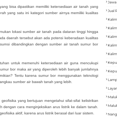
Jawa
yang bisa dipastikan memiliki ketersediaan air tanah yang
Jual
ah yang satu ini kategori sumber airnya memiliki kualitas
Kalim
Kalim
ukan lokasi sumber air tanah pada dataran tinggi hingga
Kali
a daerah tersebut akan ada potensi keberadaan kualitas
nsumsi dibandingkan dengan sumber air tanah sumur bor
Kalim
Kalim
Kepu
tuhan untuk memenuhi ketersediaan air guna mencukupi
umur bor maka air yang diperoleh lebih banyak jumlahnya
Kepu
emikian? Tentu karena sumur bor menggunakan teknologi
Lam
jangkau sumber air bawah tanah yang lebih.
Laya
Malu
eofisika yang bertujuan mengetahui sifat-sifat kelistrikan
Malu
 dengan cara menginjeksikan arus listrik ke dalam tanah.
fisika aktif, karena arus listrik berasal dari luar sistem.
Nang