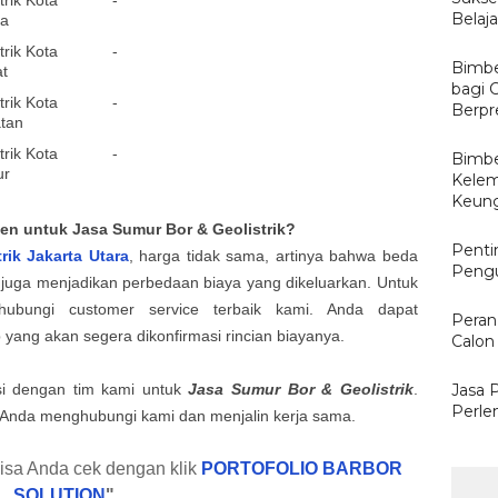
rik Kota
-
Belaj
ra
rik Kota
-
Bimbe
at
bagi 
rik Kota
-
Berpr
atan
rik Kota
-
Bimbe
ur
Kelem
Keun
ien untuk Jasa Sumur Bor & Geolistrik?
Penti
trik
Jakarta Utara
, harga tidak sama, artinya bahwa beda
Pengu
juga menjadikan perbedaan biaya yang dikeluarkan. Untuk
ubungi customer service terbaik kami. Anda dapat
Peran
yang akan segera dikonfirmasi rincian biayanya.
Calon 
asi dengan tim kami untuk
Jasa Sumur Bor & Geolistrik
.
Jasa 
Perle
 Anda menghubungi kami dan menjalin kerja sama.
bisa Anda cek dengan klik
PORTOFOLIO BARBOR
SOLUTION
"