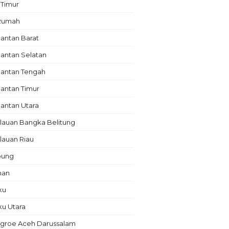
 Timur
 Rumah
antan Barat
antan Selatan
mantan Tengah
antan Timur
antan Utara
lauan Bangka Belitung
lauan Riau
pung
nan
ku
ku Utara
groe Aceh Darussalam