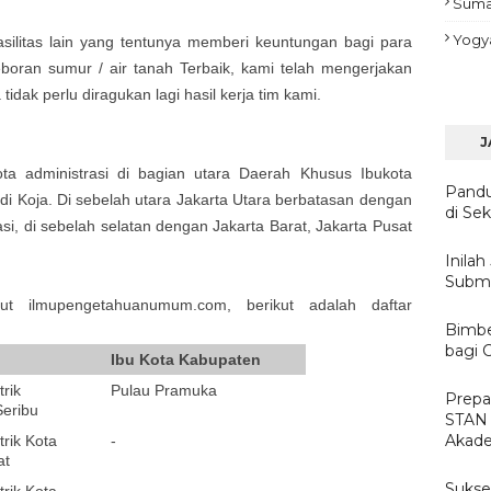
Suma
Yogy
asilitas lain yang tentunya memberi keuntungan bagi para
boran sumur / air tanah Terbaik, kami telah mengerjakan
idak perlu diragukan lagi hasil kerja tim kami.
J
a administrasi di bagian utara Daerah Khusus Ibukota
Pandu
di Koja. Di sebelah utara Jakarta Utara berbatasan dengan
di Sek
si, di sebelah selatan dengan Jakarta Barat, Jakarta Pusat
Inila
Subme
ut ilmupengetahuanumum.com, berikut adalah daftar
Bimbe
bagi C
Ibu Kota Kabupaten
rik
Pulau Pramuka
Prepa
Seribu
STAN
Akade
rik Kota
-
at
Sukses