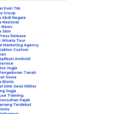
l Polri TNI
ra Group
 Abdi Negara
a Nasional
o News
e Skin
Press Release
 Wisata Tour
al Marketing Agency
 Sablon Custom
ikan
Aplikasi Android
Service
Box Jogja
 Pengeboran Tanah
at Sewa
a Bisnis
l SMA Semi Militer
ng Jogja
use Training
Konsultan Pajak
Renang Terdekat
Bisnis
Informasi