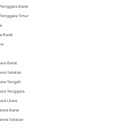
Tenggara Barat
 Tenggara Timur
a
a Barat
ew
esi Barat
esi Selatan
wesi Tengah
wesi Tenggara
esi Utara
tera Barat
tera Selatan