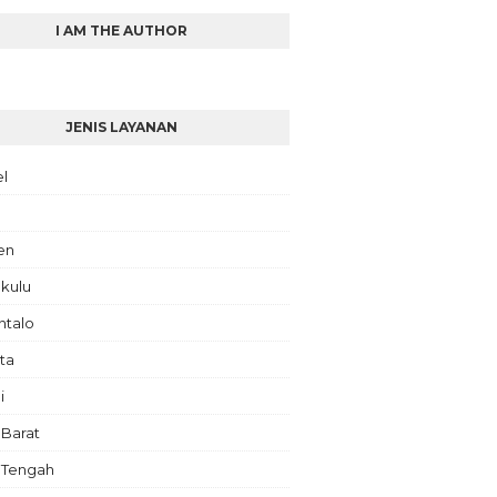
I AM THE AUTHOR
JENIS LAYANAN
el
en
kulu
ntalo
ta
i
 Barat
 Tengah