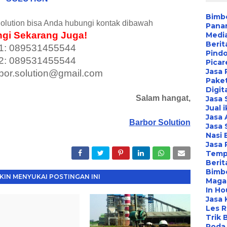
Bimbe
olution bisa Anda hubungi kontak dibawah
Pana
gi Sekarang Juga!
Media
Berit
1: 089531455544
Pind
2: 089531455544
Picar
Jasa 
rbor.solution@gmail.com
Paket
Digit
Salam hangat,
Jasa
Jual 
Jasa 
Barbor Solution
Jasa 
Nasi 
Jasa
Temp
Berit
Bimbe
IN MENYUKAI POSTINGAN INI
Maga
In Ho
Jasa 
Les 
Trik 
Roda 