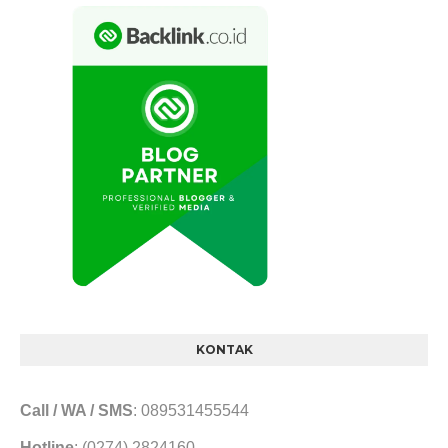
KONTAK
Call / WA / SMS
: 089531455544
Hotline
: (0274) 2824160