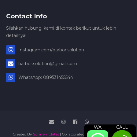
Contact Info
Silahkan hubungi kami di kontak berikut untuk lebih
detailnya!
Instagram.com/barbor.solution
barbor.solution@gmail.com
WhatsApp: 089531455544
WA
CALL
Created By
SoraTemplates
| Collaborated By
Jasa Press Release
|