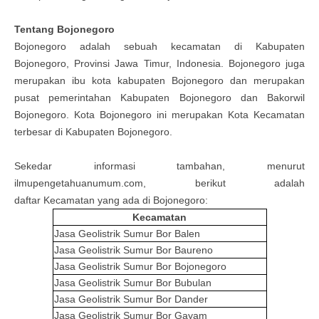
Tentang
Bojonegoro
Bojonegoro
adalah sebuah kecamatan di Kabupaten
Bojonegoro, Provinsi Jawa Timur, Indonesia. Bojonegoro juga
merupakan ibu kota kabupaten Bojonegoro dan merupakan
pusat pemerintahan Kabupaten Bojonegoro dan Bakorwil
Bojonegoro. Kota Bojonegoro ini merupakan Kota Kecamatan
terbesar di Kabupaten Bojonegoro
.
Sekedar informasi tambahan, menurut
ilmupengetahuanumum.com, berikut adalah
daftar
Kecamatan
yang ada di
Bojonegoro
:
Kecamatan
Jasa Geolistrik Sumur Bor
Balen
Jasa Geolistrik Sumur Bor
Baureno
Jasa Geolistrik Sumur Bor
Bojonegoro
Jasa Geolistrik Sumur Bor
Bubulan
Jasa Geolistrik Sumur Bor
Dander
Jasa Geolistrik Sumur Bor
Gayam