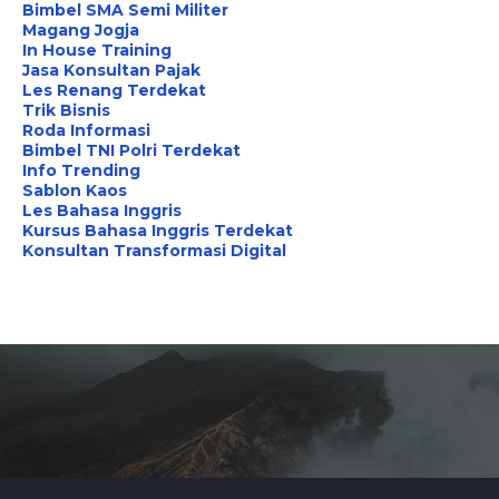
Bimbel SMA Semi Militer
Magang Jogja
In House Training
Jasa Konsultan Pajak
Les Renang Terdekat
Trik Bisnis
Roda Informasi
Bimbel TNI Polri Terdekat
Info Trending
Sablon Kaos
Les Bahasa Inggris
Kursus Bahasa Inggris Terdekat
Konsultan Transformasi Digital