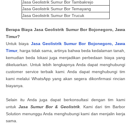
Jasa Geolistrik Sumur Bor
Tambakrejo
Jasa Geolistrik Sumur Bor
Temayang
Jasa Geolistrik Sumur Bor
Trucuk
Berapa
Biaya
Jasa
G
eolistrik
S
umur
B
or
Bojonegoro, Jawa
Timur
?
Untuk biaya
Jasa
G
eolistrik
S
umur
B
or
Bojonegoro, Jawa
Timur
, harga tidak sama, artinya bahwa beda kedalaman tanah,
kemudian beda lokasi juga menjadikan perbedaan biaya yang
dikeluarkan. Untuk lebih lengkapnya Anda dapat menghubungi
customer service terbaik kami. Anda dapat menghubungi tim
kami melalui WhatsApp yang akan segera dikonfirmasi rincian
biayanya.
Selain itu Anda juga dapat berkonsultasi dengan tim kami
untuk
Jasa Sumur Bor & Geolistrik
. Kami dari tim Barbor
Solution menunggu Anda menghubungi kami dan menjalin kerja
sama.