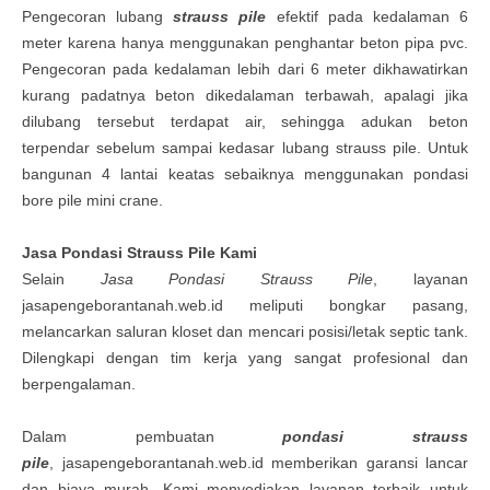
Pengecoran lubang
strauss pile
efektif pada kedalaman 6
meter karena hanya menggunakan penghantar beton pipa pvc.
Pengecoran pada kedalaman lebih dari 6 meter dikhawatirkan
kurang padatnya beton dikedalaman terbawah, apalagi jika
dilubang tersebut terdapat air, sehingga adukan beton
terpendar sebelum sampai kedasar lubang strauss pile. Untuk
bangunan 4 lantai keatas sebaiknya menggunakan pondasi
bore pile mini crane.
Jasa Pondasi Strauss Pile
Kami
Selain
Jasa Pondasi Strauss Pile
, layanan
jasapengeborantanah.web.id meliputi bongkar pasang,
melancarkan saluran kloset dan mencari posisi/letak septic tank.
Dilengkapi dengan tim kerja yang sangat profesional dan
berpengalaman.
Dalam pembuatan
pondasi strauss
pile
,
jasapengeborantanah.web.id
memberikan garansi lancar
dan biaya murah. Kami menyediakan layanan terbaik untuk