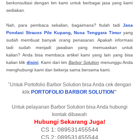
berkonsultasi dengan tim kami untuk
berbagai jasa yang kami
sediakan
.
Nah, para pembaca sekalian, bagaimana? Itulah tadi
Jasa
Pondasi Strauss Pile
Kupang, Nusa Tenggara Timur
yang
sudah membuat banyak orang penasaran. Apakah informasi
tadi sudah menjadi jawaban yang memuaskan untuk
kalian?
Anda
bisa membaca artikel kami yang lain yang bisa
kalian klik
disini
.
Kami dari tim
Barbor Solution
menunggu Anda
menghubungi kami dan bekerja sama
b
ersama kam
i.
"Untuk Portofolio Barbor Solution bisa Anda cek dengan
klik
PORTOFOLIO BARBOR SOLUTION
"
Untuk pelayanan Barbor Solution bisa Anda hubungi
kontak dibawah
Hubungi Sekarang Juga!
CS 1: 089531455544
CS 2: 089531455544