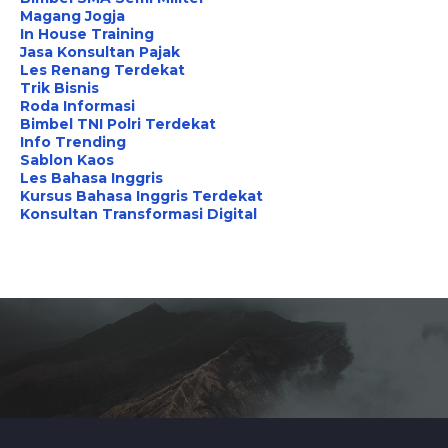
Magang Jogja
In House Training
Jasa Konsultan Pajak
Les Renang Terdekat
Trik Bisnis
Roda Informasi
Bimbel TNI Polri Terdekat
Info Trending
Sablon Kaos
Les Bahasa Inggris
Kursus Bahasa Inggris Terdekat
Konsultan Transformasi Digital