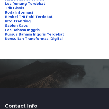
Les Renang Terdekat
Trik Bisnis
Roda Informasi
Bimbel TNI Polri Terdekat
Info Trending
Sablon Kaos
Les Bahasa Inggris
Kursus Bahasa Inggris Terdekat
Konsultan Transformasi Digital
Contact Info