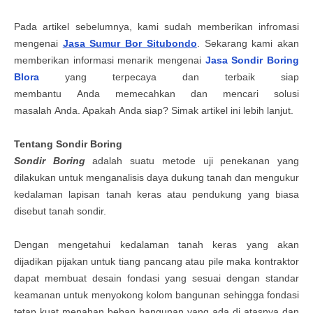
Pada artikel sebelumnya, kami sudah memberikan infromasi
mengenai
Jasa Sumur Bor Situbondo
. Sekarang kami akan
memberikan informasi menarik mengenai
Jasa Sondir Boring
Blora
yang terpecaya dan terbaik siap
membantu
Anda
memecahkan dan mencari solusi
masalah
Anda
. Apakah
Anda
siap? Simak artikel ini lebih lanjut.
Tentang
Sondir Boring
Sondir Boring
adalah suatu metode uji penekanan yang
dilakukan untuk menganalisis daya dukung tanah dan mengukur
kedalaman lapisan tanah keras atau pendukung yang biasa
disebut tanah sondir.
Dengan mengetahui kedalaman tanah keras yang akan
dijadikan pijakan untuk tiang pancang atau pile maka kontraktor
dapat membuat desain fondasi yang sesuai dengan standar
keamanan untuk menyokong kolom bangunan
s
ehingga fondasi
tetap kuat menahan beban bangunan yang ada di atasnya dan