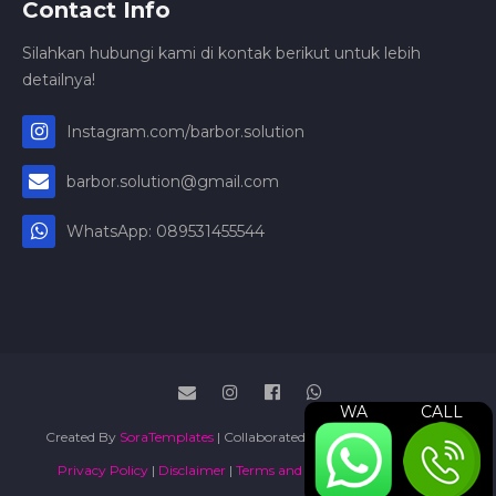
Contact Info
Silahkan hubungi kami di kontak berikut untuk lebih
detailnya!
Instagram.com/barbor.solution
barbor.solution@gmail.com
WhatsApp: 089531455544
WA
CALL
Created By
SoraTemplates
| Collaborated By
Jasa Press Release
|
Privacy Policy
|
Disclaimer
|
Terms and Conditions
|
Sitemap