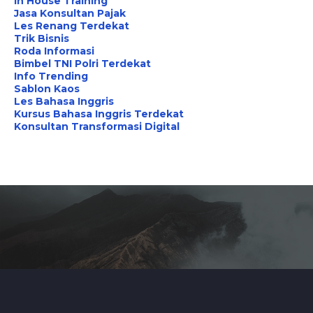
In House Training
Jasa Konsultan Pajak
Les Renang Terdekat
Trik Bisnis
Roda Informasi
Bimbel TNI Polri Terdekat
Info Trending
Sablon Kaos
Les Bahasa Inggris
Kursus Bahasa Inggris Terdekat
Konsultan Transformasi Digital