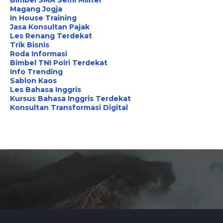
Bimbel SMA Semi Militer
Magang Jogja
In House Training
Jasa Konsultan Pajak
Les Renang Terdekat
Trik Bisnis
Roda Informasi
Bimbel TNI Polri Terdekat
Info Trending
Sablon Kaos
Les Bahasa Inggris
Kursus Bahasa Inggris Terdekat
Konsultan Transformasi Digital