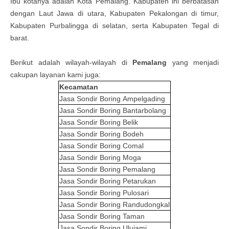
Ibu kotanya adalah Kota Pemalang. Kabupaten ini berbatasan
dengan Laut Jawa di utara, Kabupaten Pekalongan di timur,
Kabupaten Purbalingga di selatan, serta Kabupaten Tegal di
barat.
Berikut adalah wilayah-wilayah di
Pemalang
yang menjadi
cakupan layanan kami juga:
Kecamatan
Jasa Sondir Boring
Ampelgading
Jasa Sondir Boring
Bantarbolang
Jasa Sondir Boring
Belik
Jasa Sondir Boring
Bodeh
Jasa Sondir Boring
Comal
Jasa Sondir Boring
Moga
Jasa Sondir Boring
Pemalang
Jasa Sondir Boring
Petarukan
Jasa Sondir Boring
Pulosari
Jasa Sondir Boring
Randudongkal
Jasa Sondir Boring
Taman
Jasa Sondir Boring
Ulujami