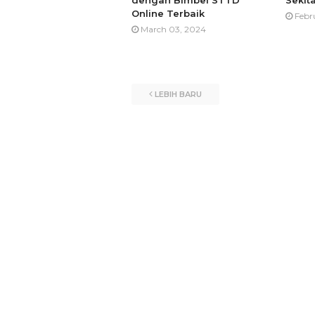
dengan Bimbel STTD
Sekit
Online Terbaik
Febr
March 03, 2024
LEBIH BARU