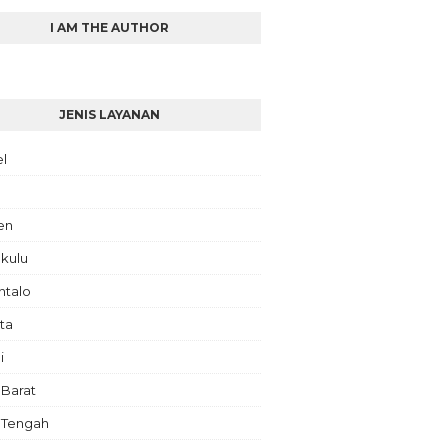
I AM THE AUTHOR
JENIS LAYANAN
el
en
kulu
ntalo
ta
i
 Barat
 Tengah