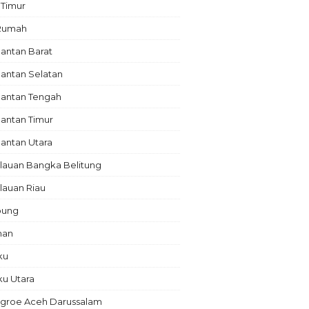
 Timur
 Rumah
antan Barat
antan Selatan
mantan Tengah
antan Timur
antan Utara
lauan Bangka Belitung
lauan Riau
pung
nan
ku
ku Utara
groe Aceh Darussalam