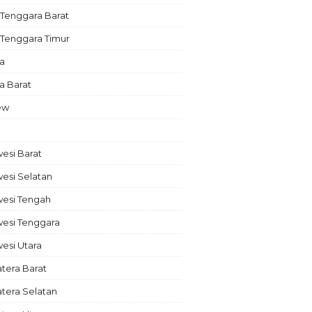
Tenggara Barat
 Tenggara Timur
a
a Barat
ew
esi Barat
esi Selatan
wesi Tengah
wesi Tenggara
esi Utara
tera Barat
tera Selatan