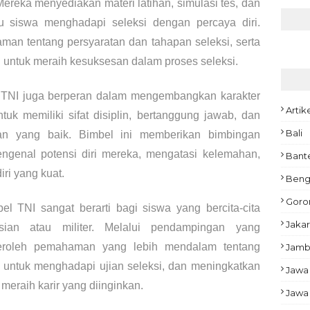
ereka menyediakan materi latihan, simulasi tes, dan
u siswa menghadapi seleksi dengan percaya diri.
an tentang persyaratan dan tahapan seleksi, serta
n untuk meraih kesuksesan dalam proses seleksi.
el TNI juga berperan dalam mengembangkan karakter
Artik
k memiliki sifat disiplin, bertanggung jawab, dan
Bali
n yang baik. Bimbel ini memberikan bimbingan
genal potensi diri mereka, mengatasi kelemahan,
Bant
i yang kuat.
Beng
Goro
l TNI sangat berarti bagi siswa yang bercita-cita
Jakar
isian atau militer. Melalui pendampingan yang
eroleh pemahaman yang lebih mendalam tentang
Jamb
ri untuk menghadapi ujian seleksi, dan meningkatkan
Jawa
eraih karir yang diinginkan.
Jawa