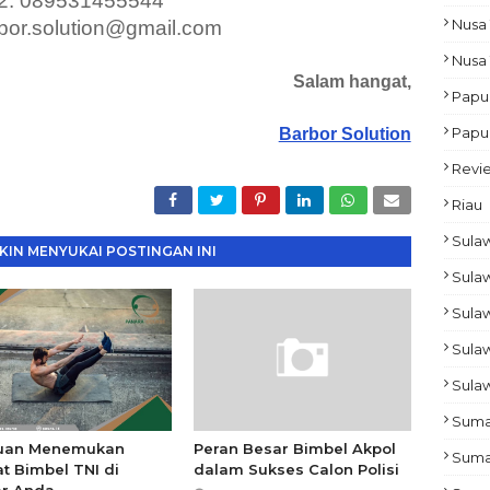
2: 089531455544
Nusa 
rbor.solution@gmail.com
Nusa
Salam hangat,
Papu
Papu
Barbor Solution
Revi
Riau
Sulaw
IN MENYUKAI POSTINGAN INI
Sulaw
Sula
Sula
Sulaw
Suma
uan Menemukan
Peran Besar Bimbel Akpol
Suma
t Bimbel TNI di
dalam Sukses Calon Polisi