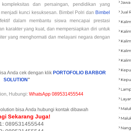
Jawa
ompleksitas dan persaingan, pendidikan yang
Jual
k menjadi kunci kesuksesan. Bimbel Polri dan
Bimbel
fektif dalam membantu siswa mencapai prestasi
Kalim
 karakter yang kuat, dan mempersiapkan diri untuk
Kalim
militer yang menghormati dan melayani negara dengan
Kali
Kalim
Kalim
Kepu
bisa Anda cek dengan klik
PORTOFOLIO BARBOR
SOLUTION
"
Kepu
Lam
ion, Hubungi:
WhatsApp 089531455544
Laya
Malu
olution bisa Anda hubungi kontak dibawah
gi Sekarang Juga!
Malu
1: 089531455544
Nang