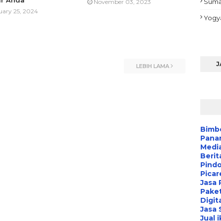
ar Anda
Suma
November 03, 2023
uary 25, 2024
Yogy
J
LEBIH LAMA
Bimbe
Pana
Media
Berit
Pind
Picar
Jasa 
Paket
Digit
Jasa
Jual 