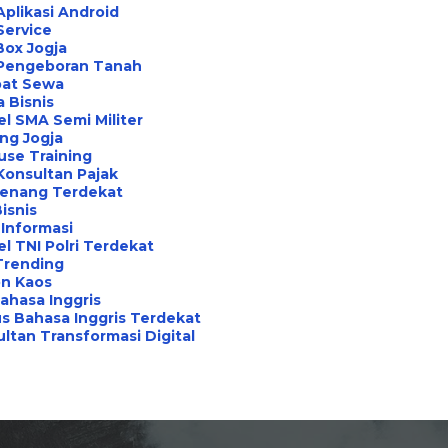
Aplikasi Android
Service
Box Jogja
 Pengeboran Tanah
at Sewa
a Bisnis
l SMA Semi Militer
ng Jogja
use Training
Konsultan Pajak
Renang Terdekat
Bisnis
Informasi
l TNI Polri Terdekat
Trending
on Kaos
ahasa Inggris
s Bahasa Inggris Terdekat
ltan Transformasi Digital