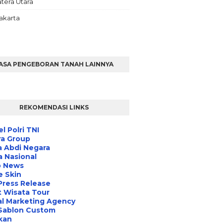
tera Utara
akarta
ASA PENGEBORAN TANAH LAINNYA
REKOMENDASI LINKS
l Polri TNI
ra Group
 Abdi Negara
a Nasional
o News
e Skin
Press Release
 Wisata Tour
al Marketing Agency
 Sablon Custom
ikan