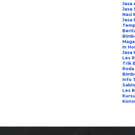
Jasa 
Jasa 
Nasi 
Jasa
Temp
Berit
Bimbe
Maga
In Ho
Jasa 
Les 
Trik 
Roda 
Bimbe
Info 
Sabl
Les B
Kursu
Konsu